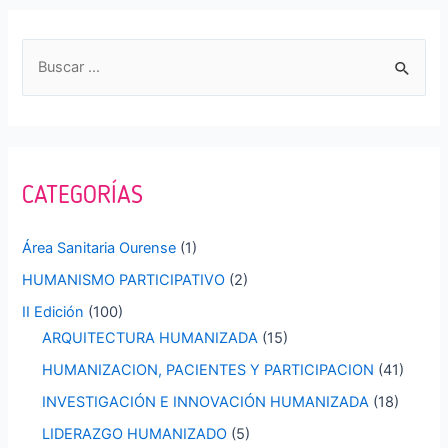
entradas
B
u
s
c
a
CATEGORÍAS
r
p
Área Sanitaria Ourense
(1)
o
HUMANISMO PARTICIPATIVO
(2)
r
II Edición
(100)
:
ARQUITECTURA HUMANIZADA
(15)
HUMANIZACION, PACIENTES Y PARTICIPACION
(41)
INVESTIGACIÓN E INNOVACIÓN HUMANIZADA
(18)
LIDERAZGO HUMANIZADO
(5)