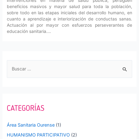
intervenciones en materia de salud pública, persiguen
beneficios masivos y mayor salud para toda la población,
sobre todo en las etapas iniciales del desarrollo humano, en
cuanto a aprendizaje e interiorización de conductas sanas.
Actuación al por mayor con esfuerzos perseverantes de
educación sanitaria.…
B
u
s
c
a
CATEGORÍAS
r
p
Área Sanitaria Ourense
(1)
o
HUMANISMO PARTICIPATIVO
(2)
r