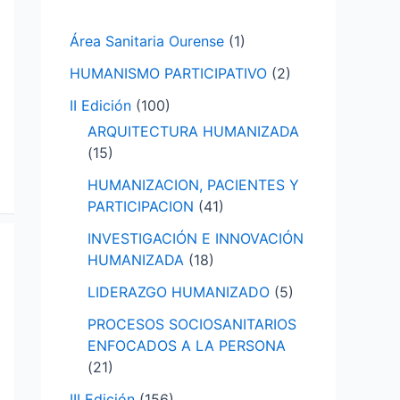
p
Área Sanitaria Ourense
(1)
o
HUMANISMO PARTICIPATIVO
(2)
r
:
II Edición
(100)
ARQUITECTURA HUMANIZADA
(15)
HUMANIZACION, PACIENTES Y
PARTICIPACION
(41)
INVESTIGACIÓN E INNOVACIÓN
HUMANIZADA
(18)
LIDERAZGO HUMANIZADO
(5)
PROCESOS SOCIOSANITARIOS
ENFOCADOS A LA PERSONA
(21)
III Edición
(156)