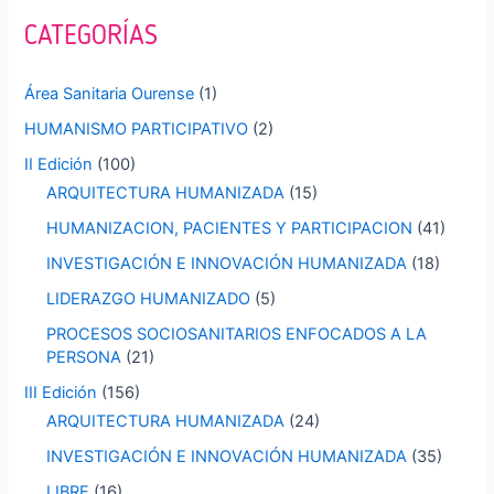
a
CATEGORÍAS
r
p
Área Sanitaria Ourense
(1)
o
HUMANISMO PARTICIPATIVO
(2)
r
II Edición
(100)
:
ARQUITECTURA HUMANIZADA
(15)
HUMANIZACION, PACIENTES Y PARTICIPACION
(41)
INVESTIGACIÓN E INNOVACIÓN HUMANIZADA
(18)
LIDERAZGO HUMANIZADO
(5)
PROCESOS SOCIOSANITARIOS ENFOCADOS A LA
PERSONA
(21)
III Edición
(156)
ARQUITECTURA HUMANIZADA
(24)
INVESTIGACIÓN E INNOVACIÓN HUMANIZADA
(35)
LIBRE
(16)