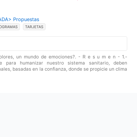
ADA
>
Propuestas
TOGRAMAS
TARJETAS
lores, un mundo de emociones?. - R e s u m e n - 1.-
ue para humanizar nuestro sistema sanitario, deben
nales, basadas en la confianza, donde se propicie un clima