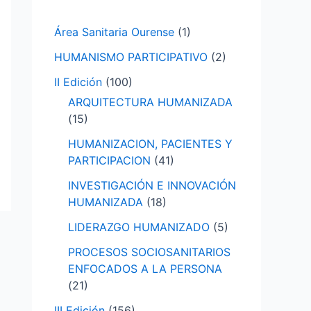
p
Área Sanitaria Ourense
(1)
o
HUMANISMO PARTICIPATIVO
(2)
r
:
II Edición
(100)
ARQUITECTURA HUMANIZADA
(15)
HUMANIZACION, PACIENTES Y
PARTICIPACION
(41)
INVESTIGACIÓN E INNOVACIÓN
HUMANIZADA
(18)
LIDERAZGO HUMANIZADO
(5)
PROCESOS SOCIOSANITARIOS
ENFOCADOS A LA PERSONA
(21)
III Edición
(156)