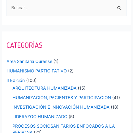
B
u
s
c
a
CATEGORÍAS
r
p
Área Sanitaria Ourense
(1)
o
HUMANISMO PARTICIPATIVO
(2)
r
II Edición
(100)
:
ARQUITECTURA HUMANIZADA
(15)
HUMANIZACION, PACIENTES Y PARTICIPACION
(41)
INVESTIGACIÓN E INNOVACIÓN HUMANIZADA
(18)
LIDERAZGO HUMANIZADO
(5)
PROCESOS SOCIOSANITARIOS ENFOCADOS A LA
PERSONA
(21)