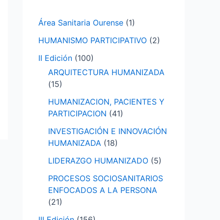
p
Área Sanitaria Ourense
(1)
o
HUMANISMO PARTICIPATIVO
(2)
r
:
II Edición
(100)
ARQUITECTURA HUMANIZADA
(15)
HUMANIZACION, PACIENTES Y
PARTICIPACION
(41)
INVESTIGACIÓN E INNOVACIÓN
HUMANIZADA
(18)
LIDERAZGO HUMANIZADO
(5)
PROCESOS SOCIOSANITARIOS
ENFOCADOS A LA PERSONA
(21)
III Edición
(156)