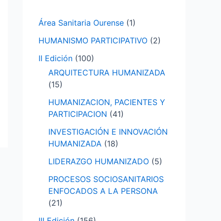
p
Área Sanitaria Ourense
(1)
o
HUMANISMO PARTICIPATIVO
(2)
r
:
II Edición
(100)
ARQUITECTURA HUMANIZADA
(15)
HUMANIZACION, PACIENTES Y
PARTICIPACION
(41)
INVESTIGACIÓN E INNOVACIÓN
HUMANIZADA
(18)
LIDERAZGO HUMANIZADO
(5)
PROCESOS SOCIOSANITARIOS
ENFOCADOS A LA PERSONA
(21)
III Edición
(156)